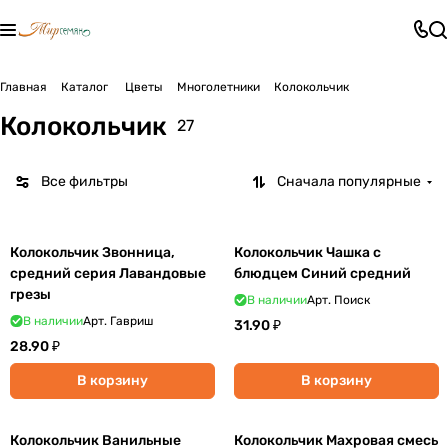
Главная
Каталог
Цветы
Многолетники
Колокольчик
Колокольчик
27
Все фильтры
Сначала популярные
Колокольчик Звонница,
Колокольчик Чашка с
средний серия Лавандовые
блюдцем Синий средний
грезы
В наличии
Арт.
Поиск
В наличии
Арт.
Гавриш
31.90 ₽
28.90 ₽
В корзину
В корзину
Колокольчик Ванильные
Колокольчик Махровая смесь