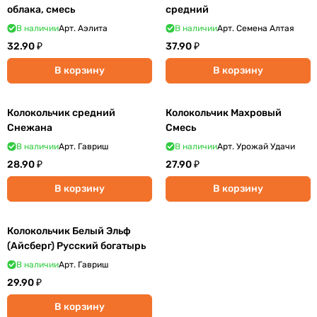
облака, смесь
средний
В наличии
Арт.
Аэлита
В наличии
Арт.
Семена Алтая
32.90 ₽
37.90 ₽
В корзину
В корзину
Колокольчик средний
Колокольчик Махровый
Снежана
Смесь
В наличии
Арт.
Гавриш
В наличии
Арт.
Урожай Удачи
28.90 ₽
27.90 ₽
В корзину
В корзину
Колокольчик Белый Эльф
(Айсберг) Русский богатырь
В наличии
Арт.
Гавриш
29.90 ₽
В корзину