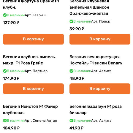
Бегония Фортуна Оранж F1
Бегония клубневая
клубн.
ампельная Шансон
Оранжево-желтая
В наличии
Арт.
Гавриш
В наличии
Арт.
Поиск
127.90 ₽
59.90 ₽
В корзину
В корзину
Бегония клубнев. ампель.
Бегония вечноцветущая
махр. F1 Роза Грейс
Коктейль F1 виски Benary
В наличии
Арт.
Партнер
В наличии
Арт.
Аэлита
174.90 ₽
48.90 ₽
В корзину
В корзину
Бегония Нонстоп F1 Файер
Бегония Бада Бум F1 роза
клубневая
биколор
В наличии
Арт.
Семена Алтая
В наличии
Арт.
Аэлита
104.90 ₽
41.90 ₽