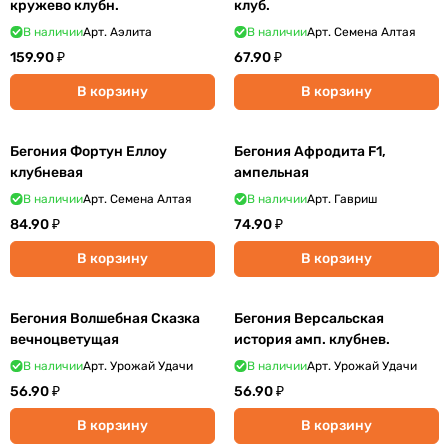
кружево клубн.
клуб.
В наличии
Арт.
Аэлита
В наличии
Арт.
Семена Алтая
159.90 ₽
67.90 ₽
В корзину
В корзину
Бегония Фортун Еллоу
Бегония Афродита F1,
клубневая
ампельная
В наличии
Арт.
Семена Алтая
В наличии
Арт.
Гавриш
84.90 ₽
74.90 ₽
В корзину
В корзину
Бегония Волшебная Сказка
Бегония Версальская
вечноцветущая
история амп. клубнев.
В наличии
Арт.
Урожай Удачи
В наличии
Арт.
Урожай Удачи
56.90 ₽
56.90 ₽
В корзину
В корзину