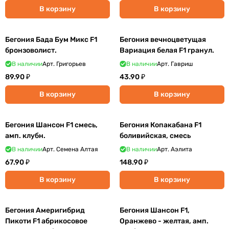
В корзину
В корзину
Бегония Бада Бум Микс F1
Бегония вечноцветущая
бронзоволист.
Вариация белая F1 гранул.
В наличии
Арт.
Григорьев
В наличии
Арт.
Гавриш
89.90 ₽
43.90 ₽
В корзину
В корзину
Бегония Шансон F1 смесь,
Бегония Копакабана F1
амп. клубн.
боливийская, смесь
В наличии
Арт.
Семена Алтая
В наличии
Арт.
Аэлита
67.90 ₽
148.90 ₽
В корзину
В корзину
Бегония Америгибрид
Бегония Шансон F1,
Пикоти F1 абрикосовое
Оранжево - желтая, амп.