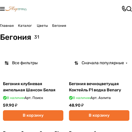
Бегония
Бегония
Бегония
Главная
Каталог
Цветы
Бегония
АМПЕЛЬНА
ВЕЧНОЦВЕТ
КЛУБНЕВАЯ
Бегония
31
8 товаров
11 товаров
12 товаров
Я
УЩАЯ
Все фильтры
Сначала популярные
Бегония клубневая
Бегония вечноцветущая
ампельная Шансон Белая
Коктейль F1 водка Benary
В наличии
Арт.
Поиск
В наличии
Арт.
Аэлита
59.90 ₽
48.90 ₽
В корзину
В корзину