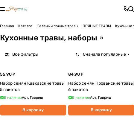
Главная
Каталог
Зелень и пряные травы
ПРЯНЫЕ ТРАВЫ
Кухонные 
Кухонные травы, наборы
5
Все фильтры
Сначала популярные
55.90 ₽
84.90 ₽
Набор семян Кавказские травы
Набор семян Прованские травы
5 пакетов
6 пакетов
В наличии
Арт.
Гавриш
В наличии
Арт.
Гавриш
В корзину
В корзину