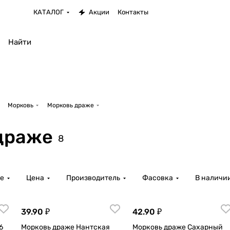
КАТАЛОГ
Акции
Контакты
Морковь
Морковь драже
драже
8
е
Цена
Производитель
Фасовка
В наличи
39.90 ₽
42.90 ₽
6
Морковь драже Нантская
Морковь драже Сахарный