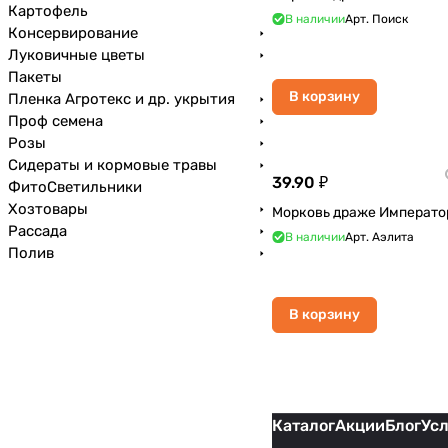
Картофель
В наличии
Арт.
Поиск
Консервирование
Луковичные цветы
Пакеты
В корзину
Пленка Агротекс и др. укрытия
Проф семена
Розы
Сидераты и кормовые травы
39.90 ₽
ФитоСветильники
Хозтовары
Морковь драже Императо
Рассада
В наличии
Арт.
Аэлита
Полив
В корзину
Каталог
Акции
Блог
Ус