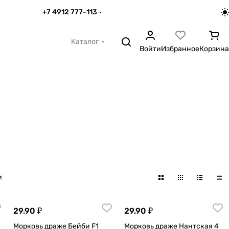
+7 4912 777-113
Каталог
Войти
Избранное
Корзина
и
29.90 ₽
29.90 ₽
Морковь драже Бейби F1
Морковь драже Нантская 4