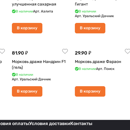
улучшенная сахарная
Гигант
В наличии
Арт.
Аэлита
В наличии
Арт.
Уральский Дачник
В корзину
В корзину
81.90 ₽
29.90 ₽
р
Морковь драже Нандрин F1
Морковь драже Фараон
(гель)
В наличии
Арт.
Поиск
В наличии
Арт.
Уральский Дачник
В корзину
В корзину
ловия оплаты
Условия доставки
Контакты