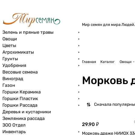
Мир семян для мира Людей.
Зелень и пряные травы
Овощи
Цветы
Агрохимикаты
Грунты
Главная
Каталог
Овощи
Удобрения
Весовые семена
Морковь 
Виноград
Газон
Горшки Керамика
Горшки Пластик
Сначала популярны
Горшки Рассада
Деревья и кустарники
Земляника рассада
29.90 ₽
ЗОО Отдел
Инвентарь
Морковь драже НИИОХ 33