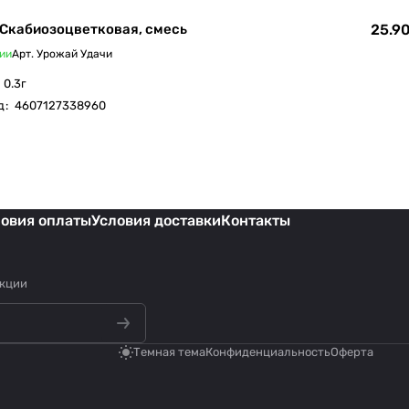
Скабиозоцветковая, смесь
25.90
ии
Арт.
Урожай Удачи
0.3г
д
:
4607127338960
ловия оплаты
Условия доставки
Контакты
акции
Темная тема
Конфиденциальность
Оферта