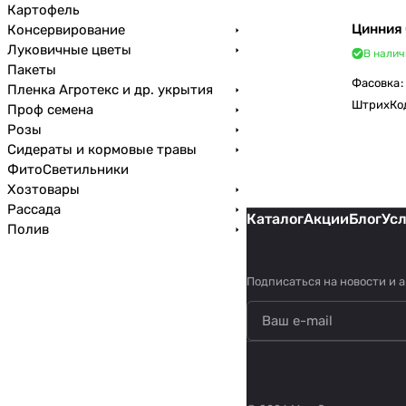
Картофель
Цинния 
Консервирование
Луковичные цветы
В налич
Пакеты
Фасовка
:
Пленка Агротекс и др. укрытия
ШтрихКо
Проф семена
Розы
Сидераты и кормовые травы
ФитоСветильники
Хозтовары
Рассада
Каталог
Акции
Блог
Ус
Полив
Подписаться
на новости и 