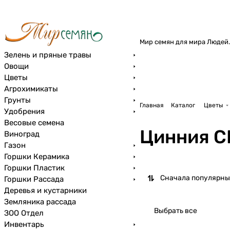
Мир семян для мира Людей.
Зелень и пряные травы
Овощи
Цветы
Агрохимикаты
Грунты
Главная
Каталог
Цветы
Удобрения
Весовые семена
Цинния 
Виноград
Газон
Горшки Керамика
Горшки Пластик
Сначала популярны
Горшки Рассада
Деревья и кустарники
Земляника рассада
Выбрать все
ЗОО Отдел
Инвентарь