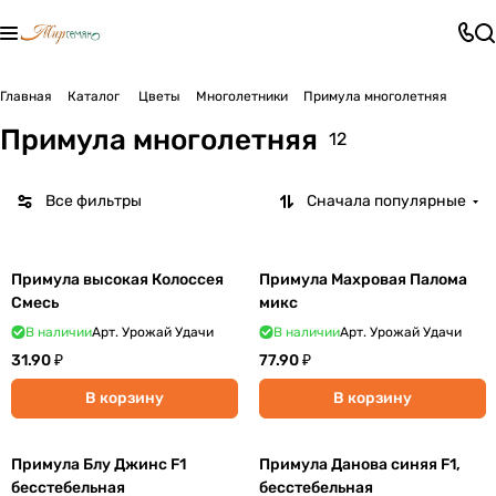
Главная
Каталог
Цветы
Многолетники
Примула многолетняя
Примула многолетняя
12
Все фильтры
Сначала популярные
Примула высокая Колоссея
Примула Махровая Палома
Смесь
микс
В наличии
Арт.
Урожай Удачи
В наличии
Арт.
Урожай Удачи
31.90 ₽
77.90 ₽
В корзину
В корзину
Примула Блу Джинс F1
Примула Данова синяя F1,
бесстебельная
бесстебельная