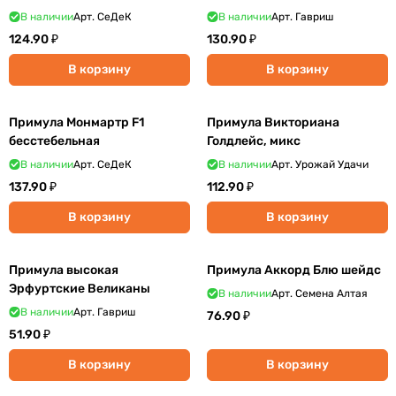
В наличии
Арт.
СеДеК
В наличии
Арт.
Гавриш
124.90 ₽
130.90 ₽
В корзину
В корзину
Примула Монмартр F1
Примула Викториана
бесстебельная
Голдлейс, микс
В наличии
Арт.
СеДеК
В наличии
Арт.
Урожай Удачи
137.90 ₽
112.90 ₽
В корзину
В корзину
Примула высокая
Примула Аккорд Блю шейдс
Эрфуртские Великаны
В наличии
Арт.
Семена Алтая
В наличии
Арт.
Гавриш
76.90 ₽
51.90 ₽
В корзину
В корзину