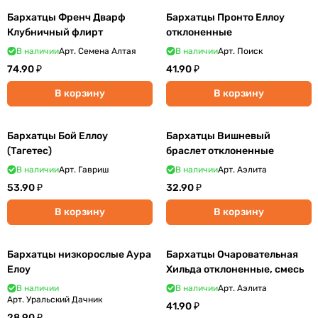
Бархатцы Френч Дварф
Бархатцы Пронто Еллоу
Клубничный флирт
отклоненные
В наличии
Арт.
Семена Алтая
В наличии
Арт.
Поиск
74.90 ₽
41.90 ₽
В корзину
В корзину
Бархатцы Бой Еллоу
Бархатцы Вишневый
(Тагетес)
браслет отклоненные
В наличии
Арт.
Гавриш
В наличии
Арт.
Аэлита
53.90 ₽
32.90 ₽
В корзину
В корзину
Бархатцы низкорослые Аура
Бархатцы Очаровательная
Елоу
Хильда отклоненные, смесь
В наличии
В наличии
Арт.
Аэлита
Арт.
Уральский Дачник
41.90 ₽
28.90 ₽