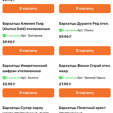
В корзину
В корзину
Бархатцы Алюмия Голд
Бархатцы Дуранго Ред откл.
(Alumia Gold) отклоненные
В наличии
Арт.
Поиск
В наличии
Арт.
Григорьев
59.90 ₽
39.90 ₽
В корзину
В корзину
Бархатцы Имеретинский
Бархатцы Фанни Спрай откл.
шафран отклоненные
махр.
В наличии
Арт.
Аэлита
В наличии
Арт.
Урожай Удачи
33.90 ₽
27.90 ₽
В корзину
В корзину
Бархатцы Супер хироу
Бархатцы Почетный крест