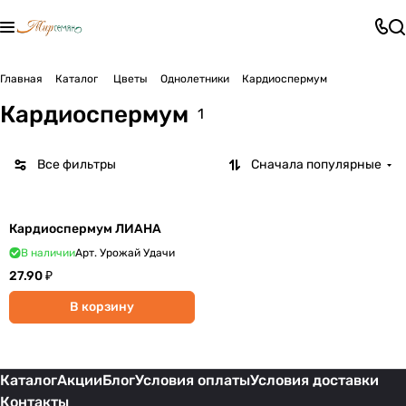
Главная
Каталог
Цветы
Однолетники
Кардиоспермум
Кардиоспермум
1
Все фильтры
Сначала популярные
Кардиоспермум ЛИАНА
В наличии
Арт.
Урожай Удачи
27.90 ₽
В корзину
Каталог
Акции
Блог
Условия оплаты
Условия доставки
Контакты