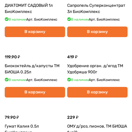
ДИАТОМИТ САДОВЫЙ 1л
Сапропель Суперконцентрат
БиоКомплекс
3л БиоКомплекс
В наличии
Арт.
БиоКомплекс
В наличии
Арт.
БиоКомплекс
В корзину
В корзину
119.90 ₽
419 ₽
Биококтейль д/капусты ТМ
Удобрение орган. д/ягод ТМ
БИОША 0.25л
Удобряша 900г
В наличии
Арт.
БиоКомплекс
В наличии
Арт.
БиоКомплекс
В корзину
В корзину
79.90 ₽
229 ₽
Гумат Калия 0.5л
ОМУ д/роз, пионов, ТМ БИОША