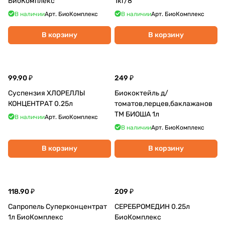
БиоКомплекс
1кг/8
В наличии
Арт.
БиоКомплекс
В наличии
Арт.
БиоКомплекс
В корзину
В корзину
99.90 ₽
249 ₽
Суспензия ХЛОРЕЛЛЫ
Биококтейль д/
КОНЦЕНТРАТ 0.25л
томатов,перцев,баклажанов
ТМ БИОША 1л
В наличии
Арт.
БиоКомплекс
В наличии
Арт.
БиоКомплекс
В корзину
В корзину
118.90 ₽
209 ₽
Сапропель Суперконцентрат
СЕРЕБРОМЕДИН 0.25л
1л БиоКомплекс
БиоКомплекс