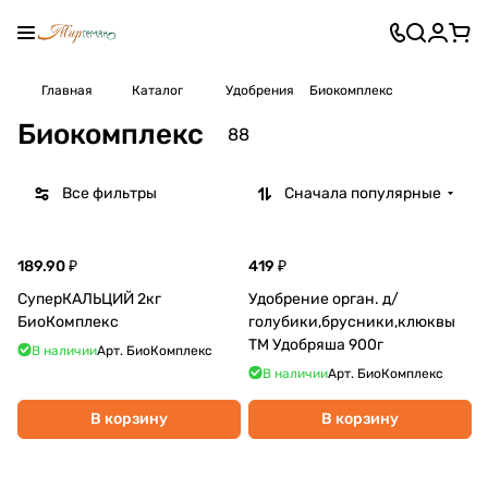
Главная
Каталог
Удобрения
Биокомплекс
Биокомплекс
88
Все фильтры
Сначала популярные
189.90 ₽
419 ₽
СуперКАЛЬЦИЙ 2кг
Удобрение орган. д/
БиоКомплекс
голубики,брусники,клюквы
ТМ Удобряша 900г
В наличии
Арт.
БиоКомплекс
В наличии
Арт.
БиоКомплекс
В корзину
В корзину