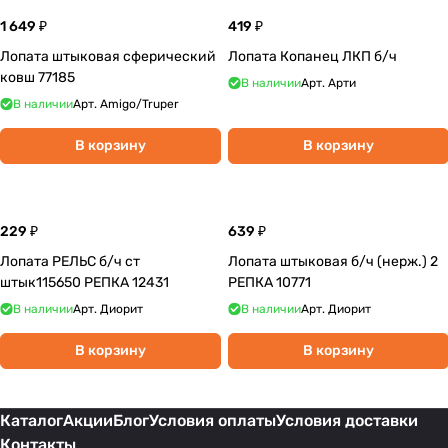
1 649 ₽
419 ₽
Лопата штыковая сферический
Лопата Копанец ЛКП б/ч
ковш 77185
В наличии
Арт.
Арти
В наличии
Арт.
Amigo/Truper
В корзину
В корзину
229 ₽
639 ₽
Лопата РЕЛЬС б/ч ст
Лопата штыковая б/ч (нерж.) 2
штык115650 РЕПКА 12431
РЕПКА 10771
В наличии
Арт.
Диорит
В наличии
Арт.
Диорит
В корзину
В корзину
Каталог
Акции
Блог
Условия оплаты
Условия доставки
Контакты