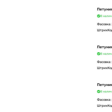
Петуния
В налич
Фасовка
:
ШтрихКо
Петуния
В налич
Фасовка
:
ШтрихКо
Петуния
В налич
Фасовка
:
ШтрихКо