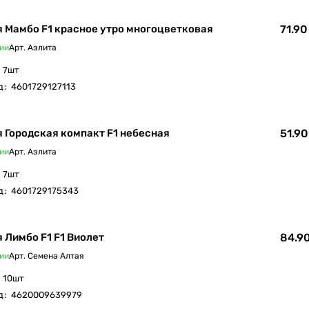
 Мамбо F1 красное утро многоцветковая
71.90
ии
Арт.
Аэлита
7шт
д
:
4601729127113
 Городская компакт F1 небесная
51.90
ии
Арт.
Аэлита
7шт
д
:
4601729175343
 Лимбо F1 F1 Виолет
84.90
ии
Арт.
Семена Алтая
10шт
д
:
4620009639979