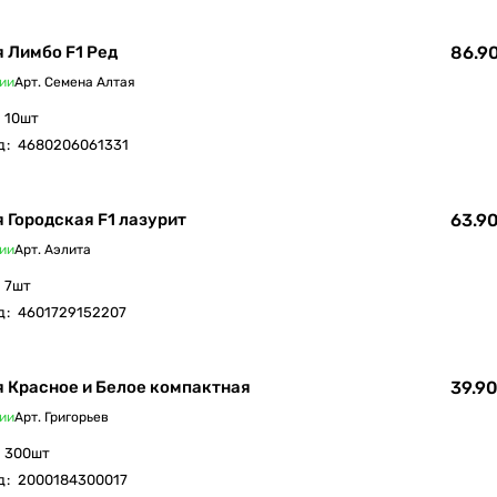
 Лимбо F1 Ред
86.90
ии
Арт.
Семена Алтая
10шт
д
:
4680206061331
 Городская F1 лазурит
63.90
ии
Арт.
Аэлита
7шт
д
:
4601729152207
 Красное и Белое компактная
39.90
ии
Арт.
Григорьев
300шт
д
:
2000184300017