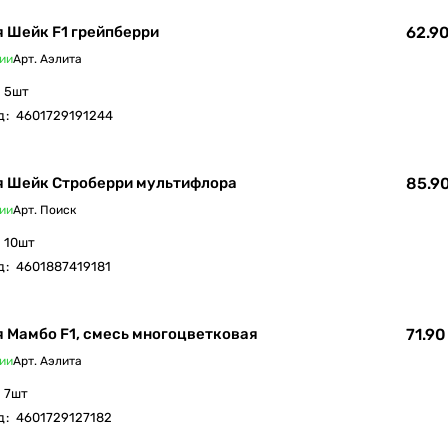
 Шейк F1 грейпберри
62.90
ии
Арт.
Аэлита
5шт
д
:
4601729191244
я Шейк Строберри мультифлора
85.90
ии
Арт.
Поиск
10шт
д
:
4601887419181
 Мамбо F1, смесь многоцветковая
71.90
ии
Арт.
Аэлита
7шт
д
:
4601729127182