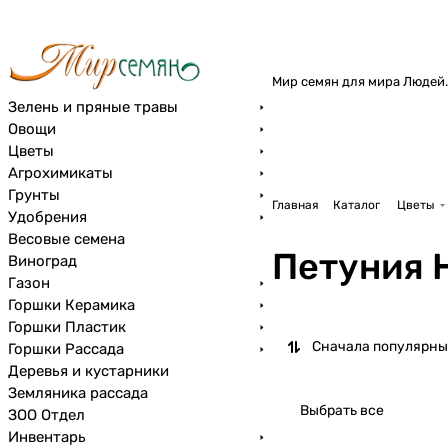
Мир семян для мира Людей.
Зелень и пряные травы
Овощи
Цветы
Агрохимикаты
Грунты
Главная
Каталог
Цветы
Удобрения
Весовые семена
Петуния 
Виноград
Газон
Горшки Керамика
Горшки Пластик
Сначала популярны
Горшки Рассада
Деревья и кустарники
Земляника рассада
Выбрать все
ЗОО Отдел
Инвентарь