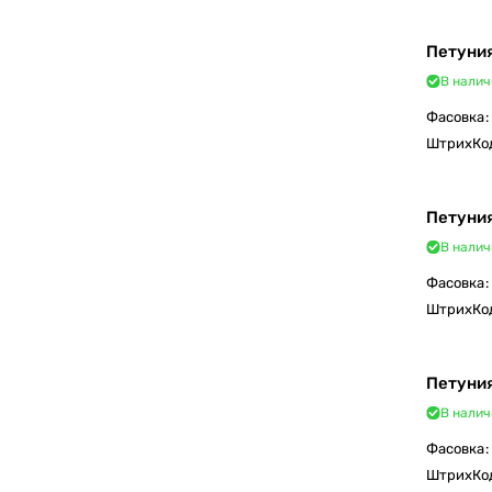
Петуния
В налич
Фасовка
:
ШтрихКо
Петуния
В налич
Фасовка
:
ШтрихКо
Петуния
В налич
Фасовка
:
ШтрихКо