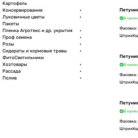
Картофель
Петуния
Консервирование
Луковичные цветы
В налич
Пакеты
Фасовка
:
Пленка Агротекс и др. укрытия
ШтрихКо
Проф семена
Розы
Сидераты и кормовые травы
Петуни
ФитоСветильники
Хозтовары
В налич
Рассада
Фасовка
:
Полив
ШтрихКо
Петуния
В налич
Фасовка
:
ШтрихКо