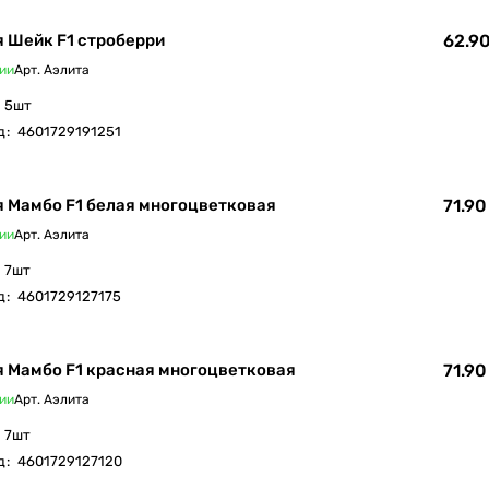
 Шейк F1 строберри
62.90
ии
Арт.
Аэлита
5шт
д
:
4601729191251
 Мамбо F1 белая многоцветковая
71.90
ии
Арт.
Аэлита
7шт
д
:
4601729127175
 Мамбо F1 красная многоцветковая
71.90
ии
Арт.
Аэлита
7шт
д
:
4601729127120