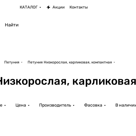
КАТАЛОГ
Акции
Контакты
Петуния
Петуния Низкорослая, карликовая, компактная
Низкорослая, карликовая
е
Цена
Производитель
Фасовка
В наличи