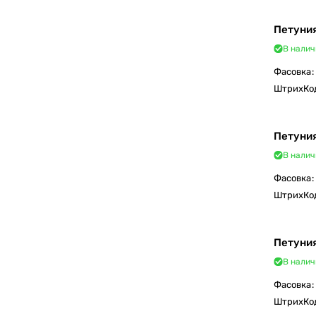
Петуния
В налич
Фасовка
:
ШтрихКо
Петуния
В налич
Фасовка
:
ШтрихКо
Петуния
В налич
Фасовка
:
ШтрихКо