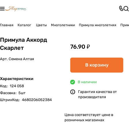
Главная
Каталог
Цветы
Многолетники
Примула многолетняя
Прим
Примула Аккорд
76.90 ₽
Скарлет
Арт.
Семена Алтая
В корзину
Характеристики
В наличии
Код
:
124 058
Гарантия качества от
Фасовка
:
5шт
производителя
ШтрихКод
:
4680206052384
Цена соответствует цене в
розничных магазинах