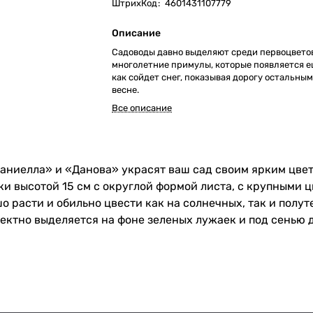
ШтрихКод
:
4601431107779
Описание
Садоводы давно выделяют среди первоцвето
многолетние примулы, которые появляется ещ
как сойдет снег, показывая дорогу остальным
весне.
Все описание
аниелла» и «Данова» украсят ваш сад своим ярким цве
ки высотой 15 см с округлой формой листа, с крупными 
шо расти и обильно цвести как на солнечных, так и пол
ктно выделяется на фоне зеленых лужаек и под сенью д