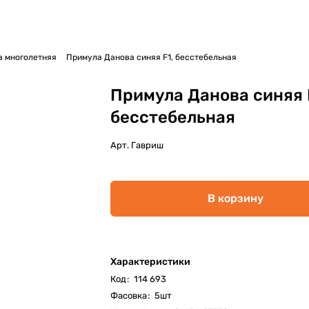
 многолетняя
Примула Данова синяя F1, бесстебельная
Примула Данова синяя 
бесстебельная
Арт.
Гавриш
В корзину
Характеристики
Код
:
114 693
Фасовка
:
5шт