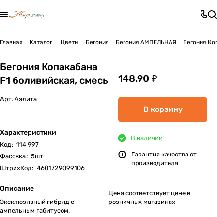
Главная
Каталог
Цветы
Бегония
Бегония АМПЕЛЬНАЯ
Бегония Ко
Бегония Копакабана
148.90 ₽
F1 боливийская, смесь
Арт.
Аэлита
В корзину
Характеристики
В наличии
Код
:
114 997
Гарантия качества от
Фасовка
:
5шт
производителя
ШтрихКод
:
4601729099106
Описание
Цена соответствует цене в
Эксклюзивный гибрид с
розничных магазинах
ампельным габитусом.