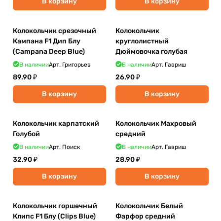
В корзину
В корзину
Колокольчик срезочный
Колокольчик
Кампана F1 Дип Блу
круглолистный
(Campana Deep Bluе)
Дюймовочка голубая
В наличии
Арт.
Григорьев
В наличии
Арт.
Гавриш
89.90 ₽
26.90 ₽
В корзину
В корзину
Колокольчик карпатский
Колокольчик Махровый
Голубой
средний
В наличии
Арт.
Поиск
В наличии
Арт.
Гавриш
32.90 ₽
28.90 ₽
В корзину
В корзину
Колокольчик горшечный
Колокольчик Белый
Клипс F1 Блу (Clips Blue)
Фарфор средний