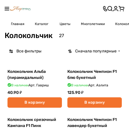
Главная
Каталог
Цветы
Многолетники
Колокол
Колокольчик
27
Все фильтры
Сначала популярные
Колокольчик Альба
Колокольчик Чемпион F1
(пирамидальный)
блю букетный
В наличии
Арт.
Гавриш
В наличии
Арт.
Аэлита
40.90 ₽
125.90 ₽
В корзину
В корзину
Колокольчик срезочный
Колокольчик Чемпион F1
Кампана F1 Пинк
лавендер букетный