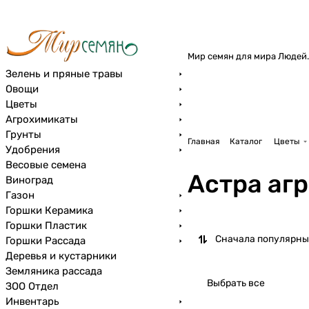
Мир семян для мира Людей.
Зелень и пряные травы
Овощи
Цветы
Агрохимикаты
Грунты
Главная
Каталог
Цветы
Удобрения
Весовые семена
Астра аг
Виноград
Газон
Горшки Керамика
Горшки Пластик
Сначала популярны
Горшки Рассада
Деревья и кустарники
Земляника рассада
Выбрать все
ЗОО Отдел
Инвентарь