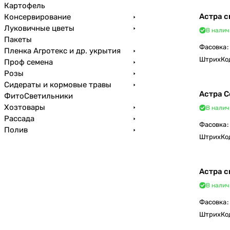
Картофель
Астра с
Консервирование
Луковичные цветы
В налич
Пакеты
Фасовка
:
Пленка Агротекс и др. укрытия
ШтрихКо
Проф семена
Розы
Сидераты и кормовые травы
Астра 
ФитоСветильники
Хозтовары
В налич
Рассада
Фасовка
:
Полив
ШтрихКо
Астра с
В налич
Фасовка
:
ШтрихКо