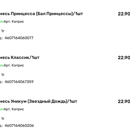
месь Принцесса (Бал Принцессы)/1шт
22.90
ии
Арт.
Каприс
1г
д
:
4607164060077
месь Классик/1шт
22.90
ии
Арт.
Каприс
1г
д
:
4607164067359
месь Уникум (Звездный Дождь)/1шт
22.90
ии
Арт.
Каприс
1г
д
:
4607164060206