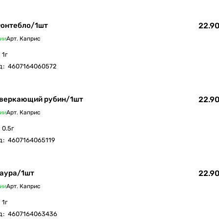
Фонтебло/1шт
22.90
ии
Арт.
Каприс
1г
д
:
4607164060572
Сверкающий рубин/1шт
22.90
ии
Арт.
Каприс
0.5г
д
:
4607164065119
Лаура/1шт
22.90
ии
Арт.
Каприс
1г
д
:
4607164063436