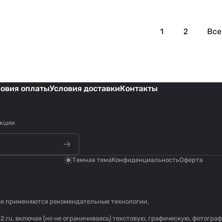
1
2
Все
ловия оплаты
Условия доставки
Контакты
акции
Темная тема
Конфиденциальность
Оферта
се применяются
рекомендательные технологии
.
2.ru, включая (но не ограничиваясь) текстовую, графическую, фотогр