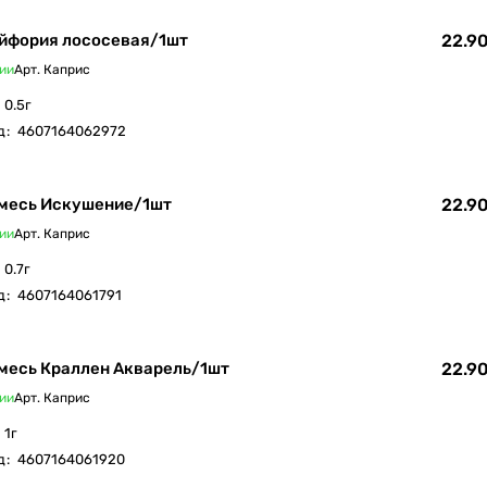
Эйфория лососевая/1шт
22.90
ии
Арт.
Каприс
0.5г
д
:
4607164062972
смесь Искушение/1шт
22.90
ии
Арт.
Каприс
0.7г
д
:
4607164061791
месь Краллен Акварель/1шт
22.90
ии
Арт.
Каприс
1г
д
:
4607164061920