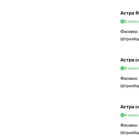
Астра 
В налич
Фасовка
:
ШтрихКо
Астра с
В налич
Фасовка
:
ШтрихКо
Астра с
В налич
Фасовка
:
ШтрихКо