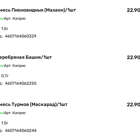
месь Пионовидных (Махаон)/1шт
22.90
ии
Арт.
Каприс
1.5г
д
:
4607164060329
Серебряная Башня/1шт
22.90
ии
Арт.
Каприс
0.7г
д
:
4607164062255
месь Турмов (Маскарад)/1шт
22.90
ии
Арт.
Каприс
1.5г
д
:
4607164060244