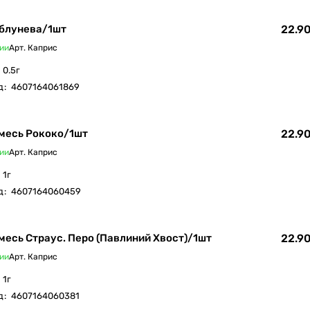
Яблунева/1шт
22.90
ии
Арт.
Каприс
0.5г
д
:
4607164061869
месь Рококо/1шт
22.90
ии
Арт.
Каприс
1г
д
:
4607164060459
месь Страус. Перо (Павлиний Хвост)/1шт
22.90
ии
Арт.
Каприс
1г
д
:
4607164060381