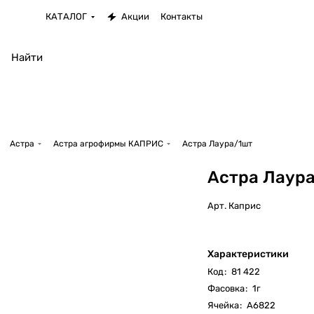
КАТАЛОГ
Акции
Контакты
Астра
Астра агрофирмы КАПРИС
Астра Лаура/1шт
Астра Лаур
Арт.
Каприс
Характеристики
Код
:
81 422
Фасовка
:
1г
Ячейка
:
А6822