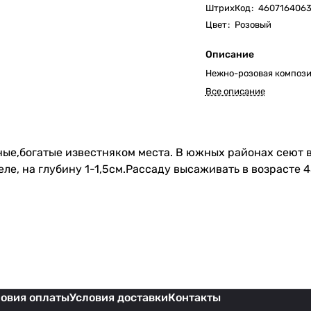
ШтрихКод
:
460716406
Цвет
:
Розовый
Описание
Нежно-розовая компози
Все описание
ые,богатые известняком места. В южных районах сеют в 
ле, на глубину 1-1,5см.Рассаду высаживать в возрасте 
ловия оплаты
Условия доставки
Контакты