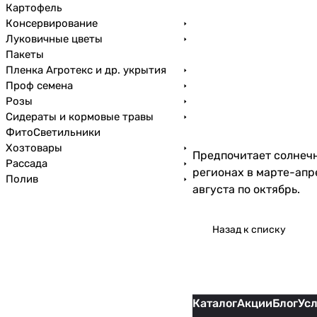
Картофель
Консервирование
Луковичные цветы
Пакеты
Пленка Агротекс и др. укрытия
Проф семена
Розы
Сидераты и кормовые травы
ФитоСветильники
Хозтовары
Предпочитает солнечн
Рассада
регионах в марте-апре
Полив
августа по октябрь.
Назад к списку
Каталог
Акции
Блог
Ус