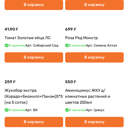
В корзину
В корзину
41.90 ₽
699 ₽
Томат Золотые яйца ЛС
Роза Ред Монстр
В наличии
Арт.
Сибирский Сад
В наличии
Арт.
Семена Алтая
В корзину
В корзину
259 ₽
550 ₽
Жукобор экстра
Аминоцимус ЖКУ д/
(Корадо+Биокилл+Панэм)5*5*5
комнатных растений и
(на 5 соток)
цветов 250мл
В наличии
Арт.
ВХ
В наличии
Арт.
Цимус
В корзину
В корзину