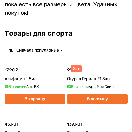
пока есть все размеры и цвета. Удачных
покупок!
Товары для спорта
Сначала популярные
Хит
17.90 ₽
99.90 ₽
Альфацин 1.5мл
Огурец Герман F1 8шт
В наличии
Арт.
ВХ
В наличии
Арт.
Мир Семян
В корзину
В корзину
45.90 ₽
139.90 ₽