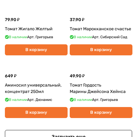
79.90 ₽
37.90 ₽
Томат Жигало Желтый
Томат Марокканское счастье
В наличии
Арт.
Григорьев
В наличии
Арт.
Сибирский Сад
В корзину
В корзину
649 ₽
49.90 ₽
Аминосил универсальный,
Томат Гордость
концентрат 250мл
Марины Джейсона Хейнса
В наличии
Арт.
Дюнамис
В наличии
Арт.
Григорьев
В корзину
В корзину
Загрузить еще