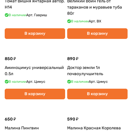
Томат Вишня янтарная автор.
Великий Воин гель от
Н14
тараканов и муравьев туба
80г
В наличии
Арт.
Гавриш
В наличии
Арт.
ВХ
В корзину
В корзину
850 ₽
890 ₽
Аминоцимус универсальный
Доктор земли 1л
0.5л
почвоулучшитель
В наличии
Арт.
Цимус
В наличии
Арт.
Цимус
В корзину
В корзину
650 ₽
590 ₽
Малина Пингвин
Малина Красная Королева