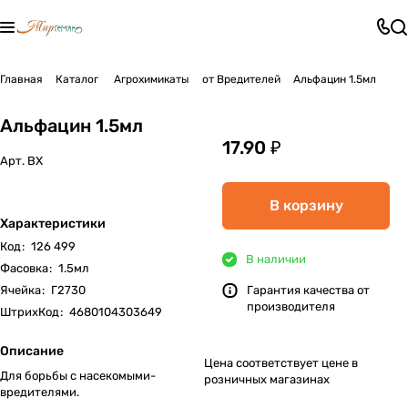
Главная
Каталог
Агрохимикаты
от Вредителей
Альфацин 1.5мл
Альфацин 1.5мл
17.90 ₽
Арт.
ВХ
В корзину
Характеристики
Код
:
126 499
В наличии
Фасовка
:
1.5мл
Ячейка
:
Г2730
Гарантия качества от
производителя
ШтрихКод
:
4680104303649
Описание
Цена соответствует цене в
Для борьбы с насекомыми-
розничных магазинах
вредителями.