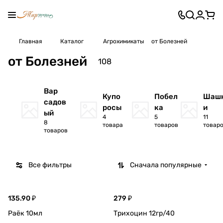
Главная
Каталог
Агрохимикаты
от Болезней
от Болезней
108
Вар
Купо
Побел
Шаш
садов
росы
ка
и
ый
4
5
11
8
товара
товаров
товар
товаров
Все фильтры
Сначала популярные
135.90 ₽
279 ₽
Раёк 10мл
Трихоцин 12гр/40