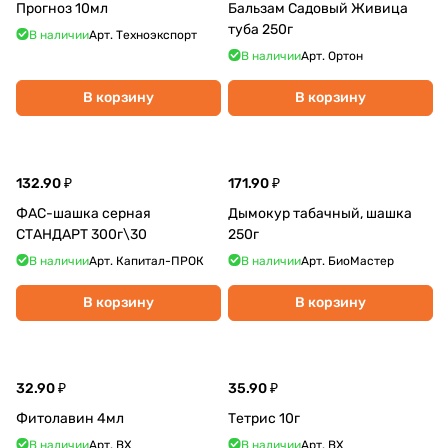
Прогноз 10мл
Бальзам Садовый Живица
туба 250г
В наличии
Арт.
Техноэкспорт
В наличии
Арт.
Ортон
В корзину
В корзину
132.90 ₽
171.90 ₽
ФАС-шашка серная
Дымокур табачный, шашка
СТАНДАРТ 300г\30
250г
В наличии
Арт.
Капитал-ПРОК
В наличии
Арт.
БиоМастер
В корзину
В корзину
32.90 ₽
35.90 ₽
Фитолавин 4мл
Тетрис 10г
В наличии
Арт.
ВХ
В наличии
Арт.
ВХ