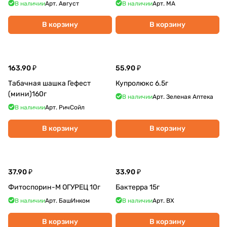
В наличии
Арт.
Август
В наличии
Арт.
МА
В корзину
В корзину
163.90 ₽
55.90 ₽
Табачная шашка Гефест
Купролюкс 6.5г
(мини)160г
В наличии
Арт.
Зеленая Аптека
В наличии
Арт.
РичСойл
В корзину
В корзину
37.90 ₽
33.90 ₽
Фитоспорин-М ОГУРЕЦ 10г
Бактерра 15г
В наличии
Арт.
БашИнком
В наличии
Арт.
ВХ
В корзину
В корзину