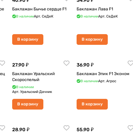
40.90 ₽
34.90 ₽
ое
Баклажан Бычье сердце F1
Баклажан Лава F1
В наличии
Арт.
СеДеК
В наличии
Арт.
СеДеК
В корзину
В корзину
27.90 ₽
36.90 ₽
вец
Баклажан Уральский
Баклажан Эпик F1 Эконом
Скороспелый
В наличии
Арт.
Агрос
В наличии
Арт.
Уральский Дачник
В корзину
В корзину
28.90 ₽
55.90 ₽