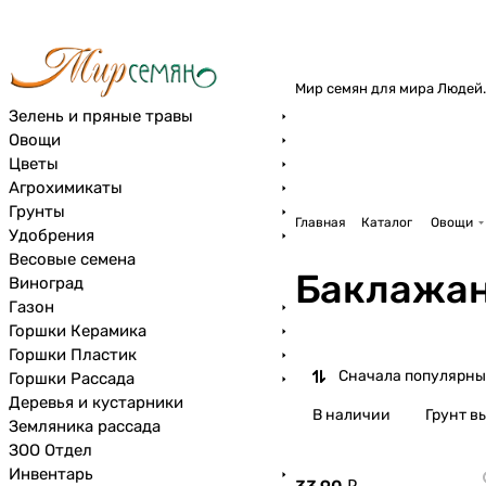
Мир семян для мира Людей.
Зелень и пряные травы
Овощи
Цветы
Агрохимикаты
Грунты
Главная
Каталог
Овощи
Удобрения
Весовые семена
Баклажа
Виноград
Газон
Горшки Керамика
Горшки Пластик
Сначала популярны
Горшки Рассада
Деревья и кустарники
В наличии
Грунт 
Земляника рассада
ЗОО Отдел
Инвентарь