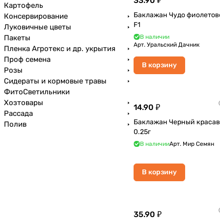
33.90 ₽
Картофель
Баклажан Чудо фиолетов
Консервирование
F1
Луковичные цветы
Пакеты
В наличии
Арт.
Уральский Дачник
Пленка Агротекс и др. укрытия
Проф семена
В корзину
Розы
Сидераты и кормовые травы
ФитоСветильники
Хозтовары
14.90 ₽
Рассада
Баклажан Черный краса
Полив
0.25г
В наличии
Арт.
Мир Семян
В корзину
35.90 ₽