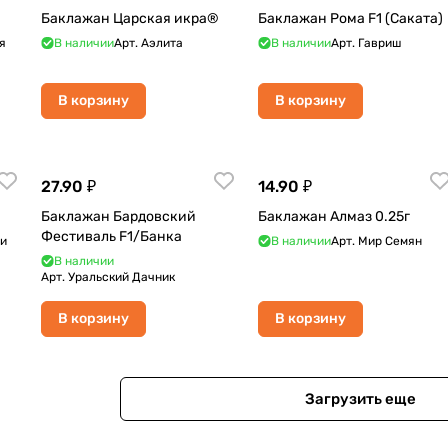
Баклажан Царская икра®
Баклажан Рома F1 (Саката)
я
В наличии
Арт.
Аэлита
В наличии
Арт.
Гавриш
В корзину
В корзину
27.90 ₽
14.90 ₽
Баклажан Бардовский
Баклажан Алмаз 0.25г
Фестиваль F1/Банка
чи
В наличии
Арт.
Мир Семян
В наличии
Арт.
Уральский Дачник
В корзину
В корзину
Загрузить еще