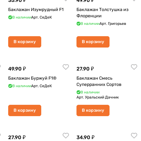
35.90 ₽
49.90 ₽
Баклажан Изумрудный F1
Баклажан Толстушка из
Флоренции
В наличии
Арт.
СеДеК
В наличии
Арт.
Григорьев
В корзину
В корзину
49.90 ₽
27.90 ₽
Баклажан Буржуй F1®
Баклажан Смесь
Суперранних Сортов
В наличии
Арт.
СеДеК
В наличии
Арт.
Уральский Дачник
В корзину
В корзину
27.90 ₽
34.90 ₽