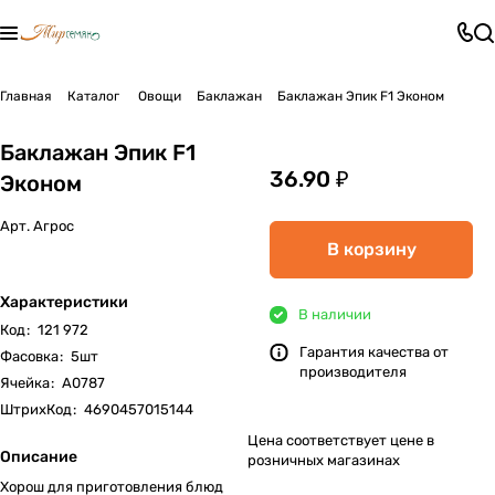
Главная
Каталог
Овощи
Баклажан
Баклажан Эпик F1 Эконом
Баклажан Эпик F1
36.90 ₽
Эконом
Арт.
Агрос
В корзину
Характеристики
В наличии
Код
:
121 972
Гарантия качества от
Фасовка
:
5шт
производителя
Ячейка
:
А0787
ШтрихКод
:
4690457015144
Цена соответствует цене в
Описание
розничных магазинах
Хорош для приготовления блюд