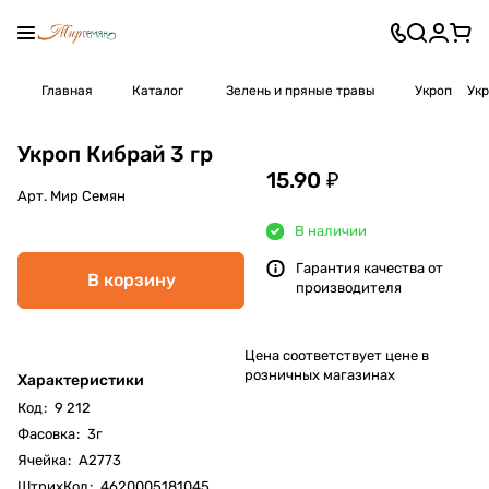
Главная
Каталог
Зелень и пряные травы
Укроп
Укр
Укроп Кибрай 3 гр
15.90 ₽
Арт.
Мир Семян
В наличии
Гарантия качества от
В корзину
производителя
Цена соответствует цене в
розничных магазинах
Характеристики
Код
:
9 212
Фасовка
:
3г
Ячейка
:
А2773
ШтрихКод
:
4620005181045