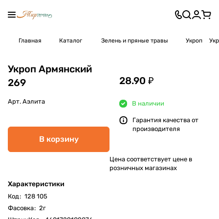
Главная
Каталог
Зелень и пряные травы
Укроп
Укр
Укроп Армянский
28.90 ₽
269
Арт.
Аэлита
В наличии
Гарантия качества от
производителя
В корзину
Цена соответствует цене в
розничных магазинах
Характеристики
Код
:
128 105
Фасовка
:
2г