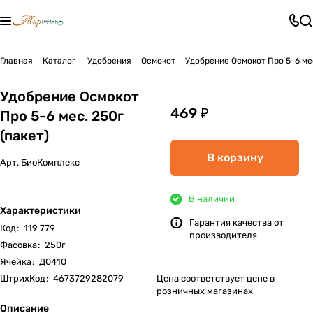
Главная
Каталог
Удобрения
Осмокот
Удобрение Осмокот Про 5-6 мес
Удобрение Осмокот
469 ₽
Про 5-6 мес. 250г
(пакет)
В корзину
Арт.
БиоКомплекс
В наличии
Характеристики
Гарантия качества от
Код
:
119 779
производителя
Фасовка
:
250г
Ячейка
:
Д0410
ШтрихКод
:
4673729282079
Цена соответствует цене в
розничных магазинах
Описание