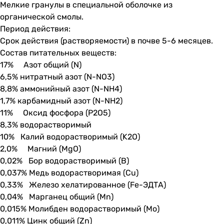
Мелкие гранулы в специальной оболочке из
органической смолы.
Период действия:
Срок действия (растворяемости) в почве 5-6 месяцев.
Состав питательных веществ:
17% Азот общий (N)
6,5% нитратный азот (N-NO3)
8,8% аммонийный азот (N-NH4)
1,7% карбамидный азот (N-NH2)
11% Оксид фосфора (P2O5)
8,3% водорастворимый
10% Калий водорастворимый (K2O)
2,0% Магний (MgO)
0,02% Бор водорастворимый (B)
0,037% Медь водорастворимая (Cu)
0,33% Железо хелатированное (Fe-ЭДТА)
0,04% Марганец общий (Mn)
0,015% Молибден водорастворимый (Mo)
0,011% Цинк общий (Zn)