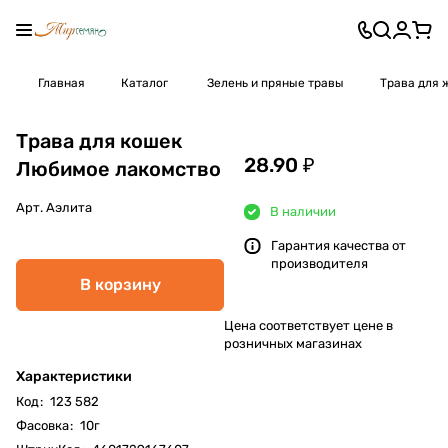
Главная
Каталог
Зелень и пряные травы
Трава для 
Трава для кошек
28.90 ₽
Любимое лакомство
Арт.
Аэлита
В наличии
Гарантия качества от
производителя
В корзину
Цена соответствует цене в
розничных магазинах
Характеристики
Код
:
123 582
Фасовка
:
10г