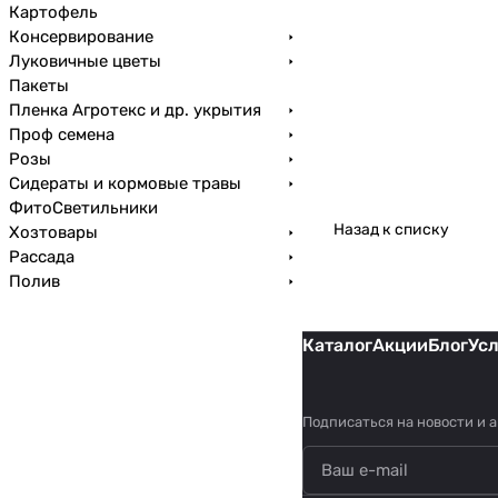
Картофель
Консервирование
Луковичные цветы
Пакеты
Пленка Агротекс и др. укрытия
Проф семена
Розы
Сидераты и кормовые травы
ФитоСветильники
Назад к списку
Хозтовары
Рассада
Полив
Каталог
Акции
Блог
Ус
Подписаться
на новости и 