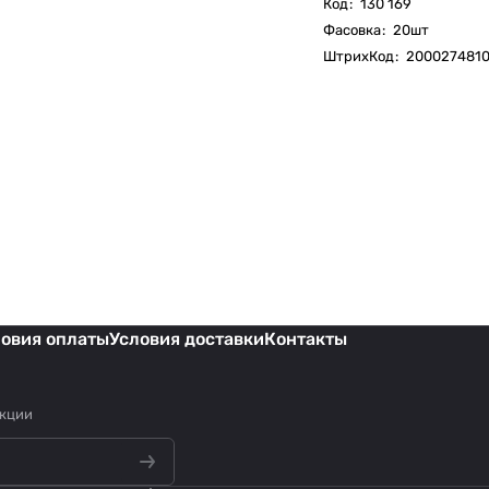
Код
:
130 169
Фасовка
:
20шт
ШтрихКод
:
2000274810
ловия оплаты
Условия доставки
Контакты
акции