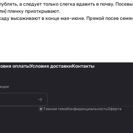
лублять, а следует только слегка вдавить в почву. Пос
ели) пленку приоткрывают.
саду высаживают в конце мая-июне. Прямой посев семян 
ловия оплаты
Условия доставки
Контакты
акции
Темная тема
Конфиденциальность
Оферта