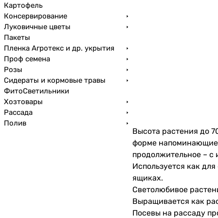
Картофель
Консервирование
Луковичные цветы
Пакеты
Пленка Агротекс и др. укрытия
Проф семена
Розы
Сидераты и кормовые травы
ФитоСветильники
Хозтовары
Рассада
Полив
Высота растения до 7
форме напоминающие з
продолжительное – с 
Используется как для 
ящиках.
Светолюбивое растен
Выращивается как рас
Посевы на рассаду пр