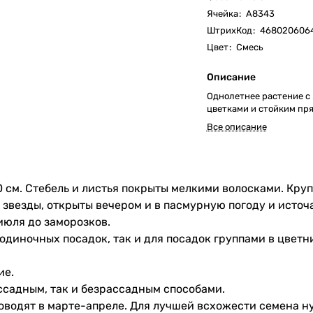
Ячейка
:
А8343
ШтрихКод
:
468020606
Цвет
:
Смесь
Описание
Однолетнее растение с
цветками и стойким пр
Все описание
0 см. Стебель и листья покрыты мелкими волосками. Кр
везды, открыты вечером и в пасмурную погоду и источ
июля до заморозков.
одиночных посадок, так и для посадок группами в цветн
ие.
садным, так и безрассадным способами.
оводят в марте-апреле. Для лучшей всхожести семена н