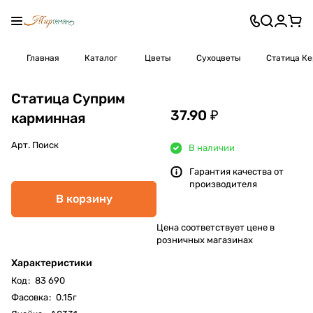
Главная
Каталог
Цветы
Сухоцветы
Статица К
Статица Суприм
37.90 ₽
карминная
Арт.
Поиск
В наличии
Гарантия качества от
производителя
В корзину
Цена соответствует цене в
розничных магазинах
Характеристики
Код
:
83 690
Фасовка
:
0.15г