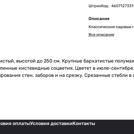
ШтрихКод
:
4607127331
Описание
Классические садовые г
Все описание
истый, высотой до 250 см. Крупные бархатистые полума
длинные кистевидные соцветия. Цветет в июле-сентябре.
рования стен, заборов и на срезку. Срезанные стебли в 
ловия оплаты
Условия доставки
Контакты