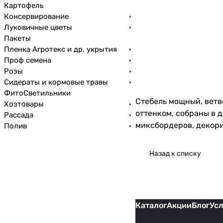
Картофель
Консервирование
Луковичные цветы
Пакеты
Пленка Агротекс и др. укрытия
Проф семена
Розы
Сидераты и кормовые травы
ФитоСветильники
Стебель мощный, ветв
Хозтовары
оттенком, собраны в 
Рассада
миксбордеров, декори
Полив
Назад к списку
Каталог
Акции
Блог
Ус