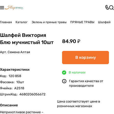
Главная
Каталог
Зелень и пряные травы
ПРЯНЫЕ ТРАВЫ
Шалфей
Шалфей Виктория
84.90 ₽
Блю мучнистый 10шт
Арт.
Семена Алтая
В корзину
Характеристики
В наличии
Код
:
120 858
Гарантия качества от
Фасовка
:
10шт
производителя
Ячейка
:
А2518
ШтрихКод
:
4680206056672
Цена соответствует цене в
Описание
розничных магазинах
Неприхотливое растение –