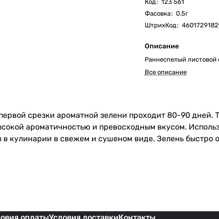
Код
:
123 561
Фасовка
:
0.5г
ШтрихКод
:
4601729182
Описание
Раннеспелый листовой 
Все описание
 первой срезки ароматной зелени проходит 80-90 дней.
высокой ароматичностью и превосходным вкусом. Исполь
ы в кулинарии в свежем и сушеном виде. Зелень быстро о
ловия оплаты
Условия доставки
Контакты