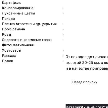
Картофель
Консервирование
Луковичные цветы
Пакеты
Пленка Агротекс и др. укрытия
Проф семена
Розы
Сидераты и кормовые травы
ФитоСветильники
Хозтовары
Рассада
От всходов до начала
Полив
высотой 20-25 см, с 
и в качестве приправ
Назад к списку
Каталог
Акции
Блог
Ус