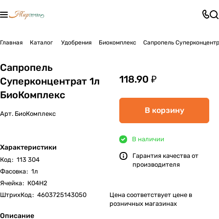
Главная
Каталог
Удобрения
Биокомплекс
Сапропель Суперконцентр
Сапропель
118.90 ₽
Суперконцентрат 1л
БиоКомплекс
В корзину
Арт.
БиоКомплекс
В наличии
Характеристики
Гарантия качества от
Код
:
113 304
производителя
Фасовка
:
1л
Ячейка
:
К04Н2
ШтрихКод
:
4603725143050
Цена соответствует цене в
розничных магазинах
Описание