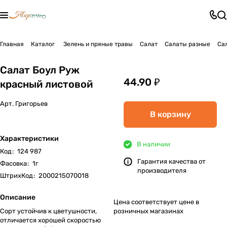
Главная
Каталог
Зелень и пряные травы
Салат
Салаты разные
Са
Салат Боул Руж
44.90 ₽
красный листовой
Арт.
Григорьев
В корзину
Характеристики
В наличии
Код
:
124 987
Гарантия качества от
Фасовка
:
1г
производителя
ШтрихКод
:
2000215070018
Описание
Цена соответствует цене в
Сорт устойчив к цветушности,
розничных магазинах
отличается хорошей скоростью