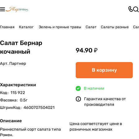
Главная
Каталог
Зелень и пряные травы
Салат
Салаты разные
Са
Салат Бернар
94.90 ₽
кочанный
Арт.
Партнер
В корзину
Характеристики
В наличии
Код
:
115 922
Гарантия качества от
Фасовка
:
0.5г
производителя
ШтрихКод
:
4600707504021
Описание
Цена соответствует цене в
Раннеспелый сорт салата типа
розничных магазинах
Ромен.