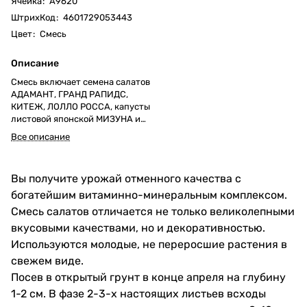
Ячейка
:
А9620
ШтрихКод
:
4601729053443
Цвет
:
Смесь
Описание
Смесь включает семена салатов
АДАМАНТ, ГРАНД РАПИДС,
КИТЕЖ, ЛОЛЛО РОССА, капусты
листовой японской МИЗУНА и
индау (рукколы) ДИКОВИНА.
Все описание
Вы получите урожай отменного качества с
богатейшим витаминно-минеральным комплексом.
Смесь салатов отличается не только великолепными
вкусовыми качествами, но и декоративностью.
Используются молодые, не переросшие растения в
свежем виде.
Посев в открытый грунт в конце апреля на глубину
1-2 см. В фазе 2-3-х настоящих листьев всходы