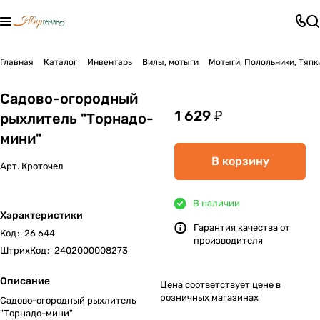
Главная
Каталог
Инвентарь
Вилы, мотыги
Мотыги, Полольники, Тяпк
Садово-огородный
1 629 ₽
рыхлитель "Торнадо-
мини"
В корзину
Арт.
Кроточел
В наличии
Характеристики
Гарантия качества от
Код
:
26 644
производителя
ШтрихКод
:
2402000008273
Описание
Цена соответствует цене в
розничных магазинах
Садово-огородный рыхлитель
"Торнадо-мини"