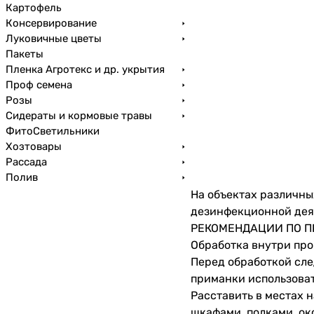
Картофель
Консервирование
Луковичные цветы
Пакеты
Пленка Агротекс и др. укрытия
Проф семена
Розы
Сидераты и кормовые травы
ФитоСветильники
Хозтовары
Рассада
Полив
На объектах различны
дезинфекционной деят
РЕКОМЕНДАЦИИ ПО 
Обработка внутри пр
Перед обработкой сле
приманки использоват
Расставить в местах 
шкафами, полками, око