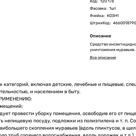
Код
:
120 176
Фасовка
:
1шт
Ячейка
:
К03Н1
ШтрихКод
:
466001879
Описание
Средство инсектицидно
уничтожения муравьев.
Все описание
х категорий, включая детские, лечебные и пищевые, сп
ельностью, и населением в быту.
ПРИМЕНЕНИЮ:
омещений:
дует провести уборку помещения, освободив его от пище
ь непищевую посуду, подложки из полиэтилена и т. п. Со
наибольшего скопления муравьев (вдоль плинтусов, в щел
ло труб горячего водоснабжения, вдоль дорожек и т.д.).