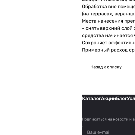
Обработка вне помеще
(на террасах, веранда
Места нанесения преп
- снять верхний слой 
средства начинается 
Сохраняет эффективно
Примерный расход сре
Назад к списку
Каталог
Акции
Блог
Ус
Подписаться
на новости и 