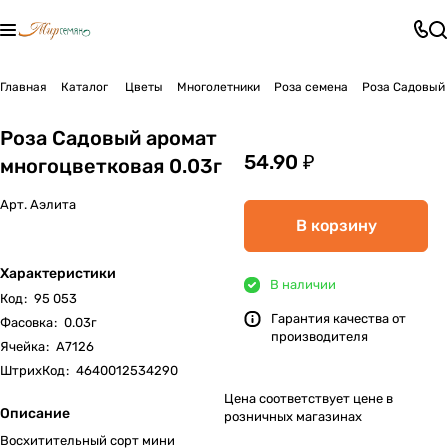
Главная
Каталог
Цветы
Многолетники
Роза семена
Роза Садовый 
Роза Садовый аромат
54.90 ₽
многоцветковая 0.03г
Арт.
Аэлита
В корзину
Характеристики
В наличии
Код
:
95 053
Гарантия качества от
Фасовка
:
0.03г
производителя
Ячейка
:
А7126
ШтрихКод
:
4640012534290
Цена соответствует цене в
Описание
розничных магазинах
Восхитительный сорт мини