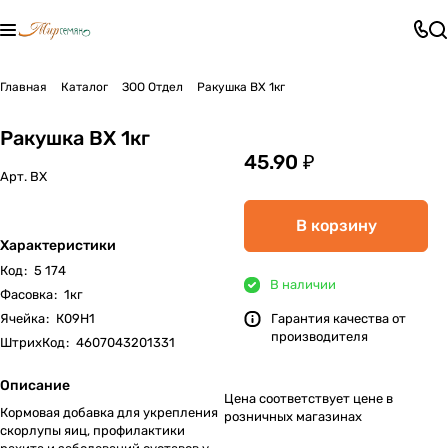
Главная
Каталог
ЗОО Отдел
Ракушка ВХ 1кг
Ракушка ВХ 1кг
45.90 ₽
Арт.
ВХ
В корзину
Характеристики
Код
:
5 174
В наличии
Фасовка
:
1кг
Ячейка
:
К09Н1
Гарантия качества от
производителя
ШтрихКод
:
4607043201331
Описание
Цена соответствует цене в
Кормовая добавка для укрепления
розничных магазинах
скорлупы яиц, профилактики