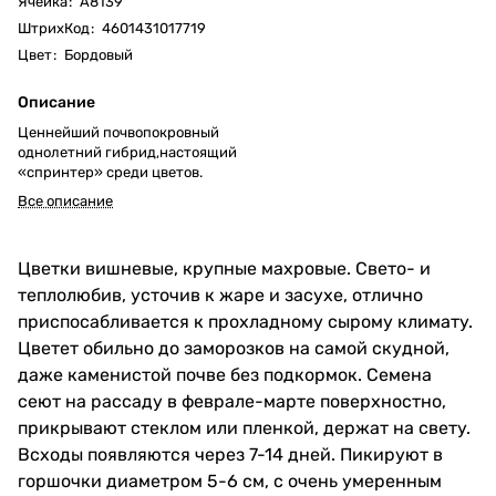
Ячейка
:
А8139
ШтрихКод
:
4601431017719
Цвет
:
Бордовый
Описание
Ценнейший почвопокровный
однолетний гибрид,настоящий
«спринтер» среди цветов.
Все описание
Цветки вишневые, крупные махровые. Свето- и
теплолюбив, усточив к жаре и засухе, отлично
приспосабливается к прохладному сырому климату.
Цветет обильно до заморозков на самой скудной,
даже каменистой почве без подкормок. Семена
сеют на рассаду в феврале-марте поверхностно,
прикрывают стеклом или пленкой, держат на свету.
Всходы появляются через 7-14 дней. Пикируют в
горшочки диаметром 5-6 см, с очень умеренным