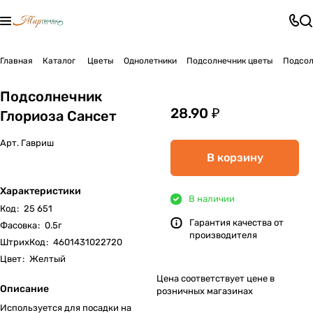
Главная
Каталог
Цветы
Однолетники
Подсолнечник цветы
Подсол
Подсолнечник
28.90 ₽
Глориоза Сансет
Арт.
Гавриш
В корзину
Характеристики
В наличии
Код
:
25 651
Гарантия качества от
Фасовка
:
0.5г
производителя
ШтрихКод
:
4601431022720
Цвет
:
Желтый
Цена соответствует цене в
Описание
розничных магазинах
Используется для посадки на