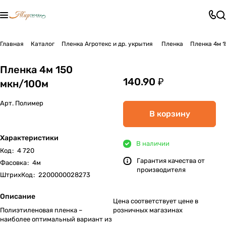
Главная
Каталог
Пленка Агротекс и др. укрытия
Пленка
Пленка 4м 
Пленка 4м 150
140.90 ₽
мкн/100м
Арт.
Полимер
В корзину
Характеристики
В наличии
Код
:
4 720
Гарантия качества от
Фасовка
:
4м
производителя
ШтрихКод
:
2200000028273
Описание
Цена соответствует цене в
Полиэтиленовая пленка –
розничных магазинах
наиболее оптимальный вариант из