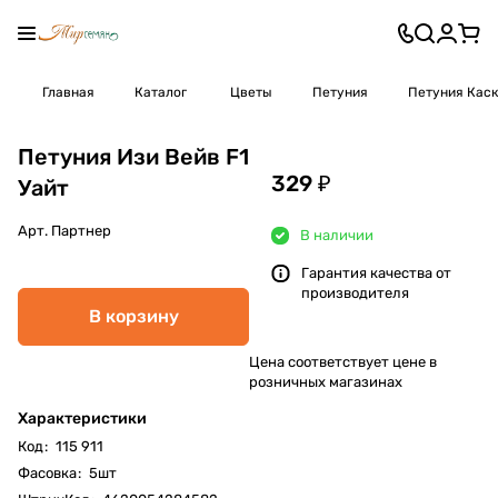
Главная
Каталог
Цветы
Петуния
Петуния Каск
Петуния Изи Вейв F1
329 ₽
Уайт
Арт.
Партнер
В наличии
Гарантия качества от
производителя
В корзину
Цена соответствует цене в
розничных магазинах
Характеристики
Код
:
115 911
Фасовка
:
5шт