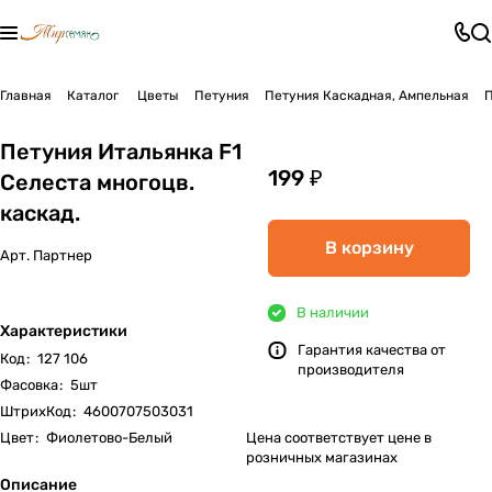
Главная
Каталог
Цветы
Петуния
Петуния Каскадная, Ампельная
П
Петуния Итальянка F1
199 ₽
Селеста многоцв.
каскад.
В корзину
Арт.
Партнер
В наличии
Характеристики
Гарантия качества от
Код
:
127 106
производителя
Фасовка
:
5шт
ШтрихКод
:
4600707503031
Цвет
:
Фиолетово-Белый
Цена соответствует цене в
розничных магазинах
Описание