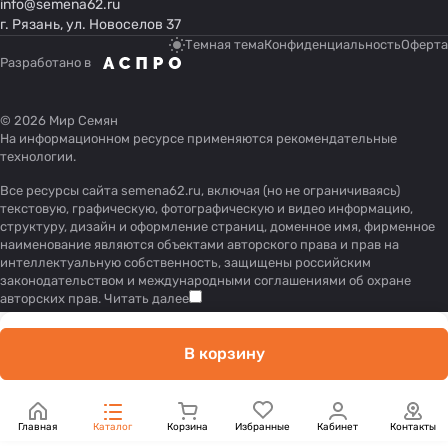
info@semena62.ru
г. Рязань, ул. Новоселов 37
Темная тема
Конфиденциальность
Оферта
Разработано в
© 2026 Мир Семян
На информационном ресурсе применяются
рекомендательные
технологии
.
Все ресурсы сайта semena62.ru, включая (но не ограничиваясь)
текстовую, графическую, фотографическую и видео информацию,
структуру, дизайн и оформление страниц, доменное имя, фирменное
наименование являются объектами авторского права и прав на
интеллектуальную собственность, защищены российским
законодательством и международными соглашениями об охране
авторских прав.
Читать далее
В корзину
Главная
Каталог
Корзина
Избранные
Кабинет
Контакты