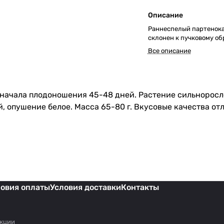
Описание
Раннеспелый партенока
склонен к пучковому об
Все описание
 начала плодоношения 45-48 дней. Растение сильноросло
, опушение белое. Масса 65-80 г. Вкусовые качества отл
ловия оплаты
Условия доставки
Контакты
акции