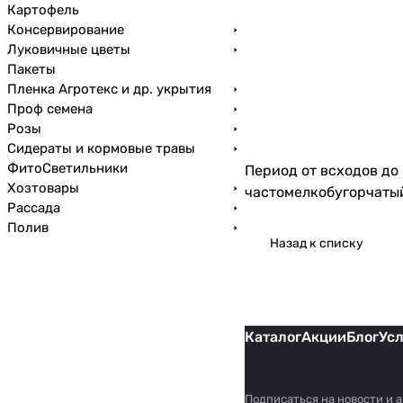
Картофель
Консервирование
Луковичные цветы
Пакеты
Пленка Агротекс и др. укрытия
Проф семена
Розы
Сидераты и кормовые травы
ФитоСветильники
Период от всходов до
Хозтовары
частомелкобугорчатый
Рассада
Полив
Назад к списку
Каталог
Акции
Блог
Ус
Подписаться
на новости и 