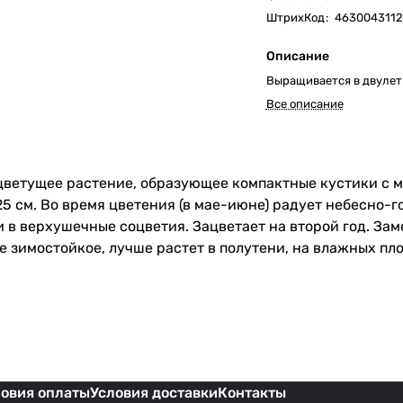
ШтрихКод
:
4630043112
Описание
Выращивается в двулет
Все описание
ветущее растение, образующее компактные кустики с 
25 см. Во время цветения (в мае-июне) радует небесно
 в верхушечные соцветия. Зацветает на второй год. Заме
е зимостойкое, лучше растет в полутени, на влажных пл
ловия оплаты
Условия доставки
Контакты