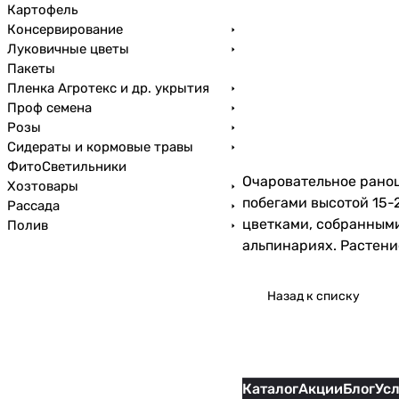
Картофель
Консервирование
Луковичные цветы
Пакеты
Пленка Агротекс и др. укрытия
Проф семена
Розы
Сидераты и кормовые травы
ФитоСветильники
Очаровательное раноц
Хозтовары
побегами высотой 15-
Рассада
цветками, собранными
Полив
альпинариях. Растени
Назад к списку
Каталог
Акции
Блог
Ус