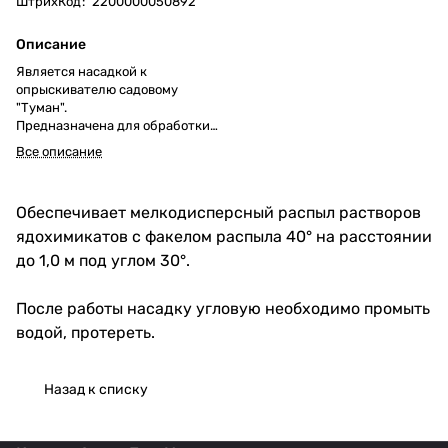
ШтрихКод
:
2200000050892
Описание
Является насадкой к
опрыскивателю садовому
"Туман".
Предназначена для обработки
растений под разными углами
Все описание
(сбоку, снизу, сверху).
Обеспечивает мелкодисперсный распыл растворов
ядохимикатов с факелом распыла 40° на расстоянии
до 1,0 м под углом 30°.
После работы насадку угловую необходимо промыть
водой, протереть.
Назад к списку