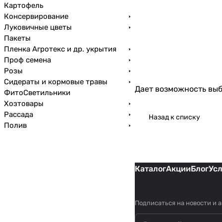
Картофель
Консервирование
Луковичные цветы
Пакеты
Пленка Агротекс и др. укрытия
Проф семена
Розы
Сидераты и кормовые травы
Дает возможность выб
ФитоСветильники
Хозтовары
Рассада
Назад к списку
Полив
Каталог
Акции
Блог
Ус
Подписаться
на новости и 